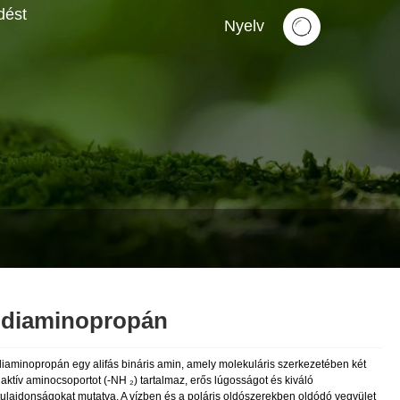
dést
Nyelv
-diaminopropán
diaminopropán egy alifás bináris amin, amely molekuláris szerkezetében két
aktív aminocsoportot (-NH ₂) tartalmaz, erős lúgosságot és kiváló
tulajdonságokat mutatva. A vízben és a poláris oldószerekben oldódó vegyület