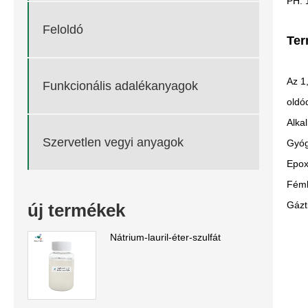
PH: 
Feloldó
Ter
Az 1
Funkcionális adalékanyagok
oldó
Alka
Szervetlen vegyi anyagok
Gyóg
Epox
Fémk
Gázt
új termékek
Nátrium-lauril-éter-szulfát