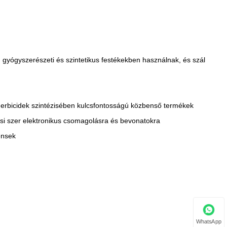
, gyógyszerészeti és szintetikus festékekben használnak, és szál
a herbicidek szintézisében kulcsfontosságú közbenső termékek
i szer elektronikus csomagolásra és bevonatokra
ensek
WhatsApp