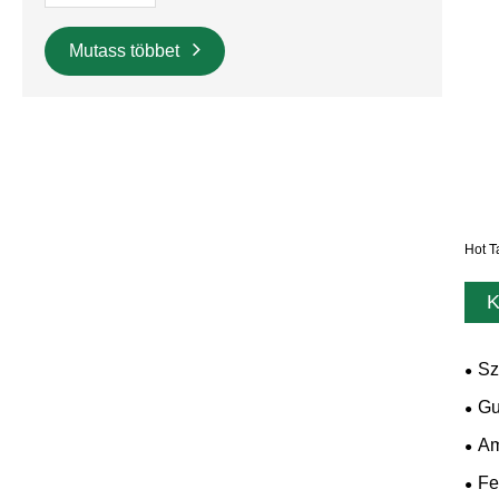
Mutass többet
Hot T
K
Sz
Gu
Am
Fe