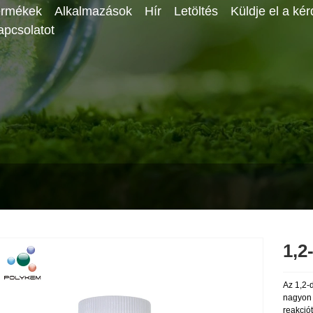
ermékek
Alkalmazások
Hír
Letöltés
Küldje el a kér
apcsolatot
1,2
Az 1,2-
nagyon 
reakció