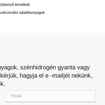
özbenső termékek
unkcionális adalékanyagok
anyagok, szénhidrogén gyanta vagy
kérjük, hagyja el e -mailjét nekünk,
k.