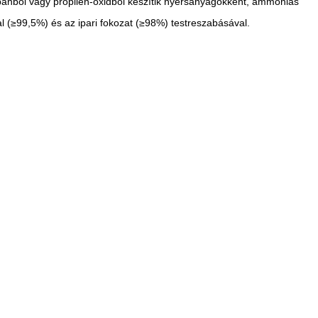
propánból vagy propilén-oxidból készítik nyersanyagokként, ammóniás
ttal (≥99,5%) és az ipari fokozat (≥98%) testreszabásával.