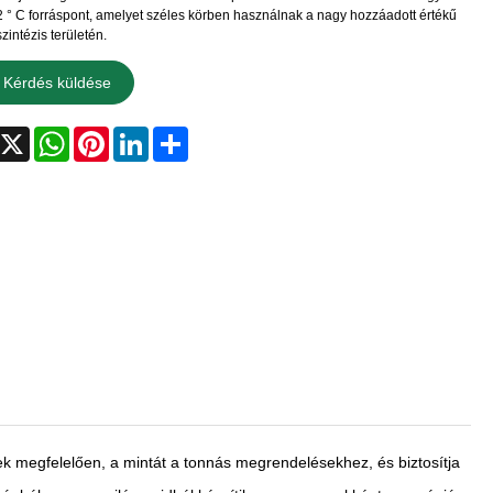
 ° C forráspont, amelyet széles körben használnak a nagy hozzáadott értékű
zintézis területén.
Kérdés küldése
acebook
X
WhatsApp
Pinterest
LinkedIn
Share
k megfelelően, a mintát a tonnás megrendelésekhez, és biztosítja