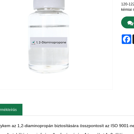
120-122
kémiai s
F
rmékleírás
lykem az 1,2-diaminopropán biztosítására összpontosít az ISO 9001-ne