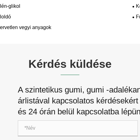
ilén-glikol
K
loldó
F
ervetlen vegyi anyagok
Kérdés küldése
A szintetikus gumi, gumi -adalék
árlistával kapcsolatos kérdésekért 
és 24 órán belül kapcsolatba lépün