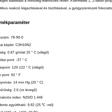
tegelt stabilitást a minőség-ellenőrzés révén. A terméket 1, 2-diklór-
litikus reakció kiigazításával és tisztításával, a gyógyszerészeti fokoza
mékparaméter
szám: 78-90-0
ai képlet: C3H10N2
ség: 0,87 g/mlat 25 ° C (világít)
dási pont: -37 ° C
áspont: 120-122 ° C (világít)
h pont: 92 ° F
yomás: 14 mm Hg (20 ° C)
űrűség: 2,6 (vs levegő)
trakciós index: N20/D 1.446
dents együttható: 9,82 (25 ℃ -nél)