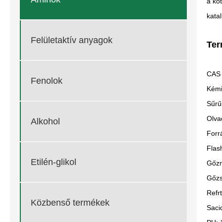
a kö
kata
Felületaktív anyagok
Ter
CAS 
Fenolok
Kémi
Sűrű
Olva
Alkohol
Forr
Flas
Etilén-glikol
Gőzn
Gőzs
Refr
Közbenső termékek
Saci