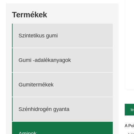
Termékek
Szintetikus gumi
Gumi -adalékanyagok
Gumitermékek
Szénhidrogén gyanta
te
A Po
Aminok