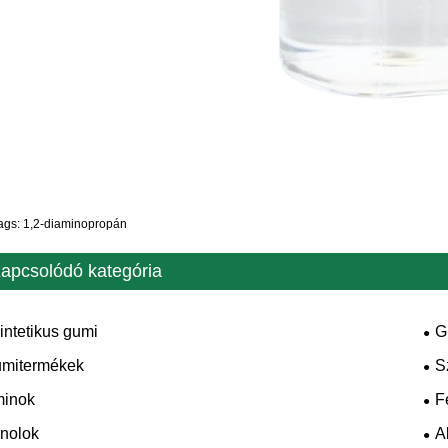
ags: 1,2-diaminopropán
apcsolódó kategória
intetikus gumi
G
mitermékek
S
inok
F
nolok
A