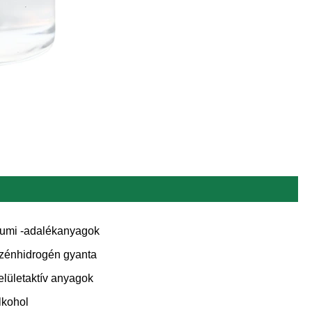
umi -adalékanyagok
zénhidrogén gyanta
elületaktív anyagok
lkohol