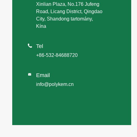
Xinlian Plaza, No.176 Jufeng
Road, Licang District, Qingdao
City, Shandong tartomány,
Kína

Tel
+86-532-84688720
Email

info@polykem.cn