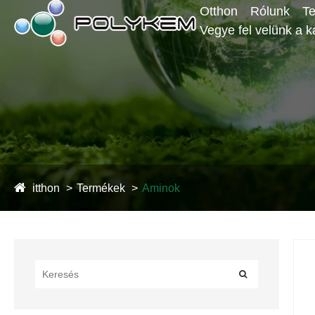
Otthon
Rólunk
T
Vegye fel velünk a k
itthon
Termékek
Aminok