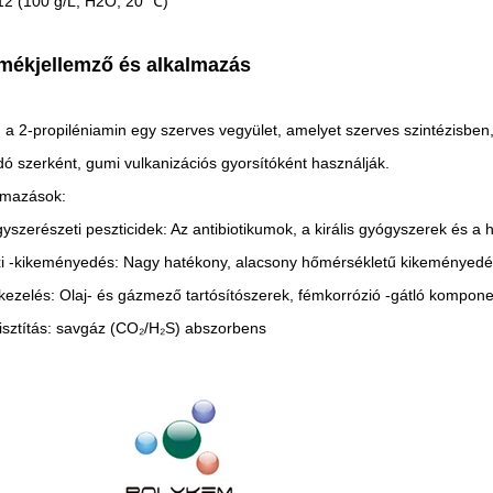
12 (100 g/L, H2O, 20 ℃)
mékjellemző és alkalmazás
, a 2-propiléniamin egy szerves vegyület, amelyet szerves szintézisben
dó szerként, gumi vulkanizációs gyorsítóként használják.
lmazások:
yszerészeti peszticidek: Az antibiotikumok, a királis gyógyszerek és 
i -kikeményedés: Nagy hatékony, alacsony hőmérsékletű kikeményedés
ezelés: Olaj- és gázmező tartósítószerek, fémkorrózió -gátló kompon
isztítás: savgáz (CO₂/H₂S) abszorbens