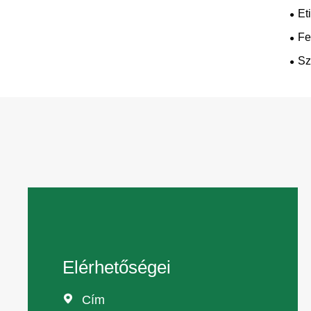
Et
Fe
Sz
Elérhetőségei

Cím