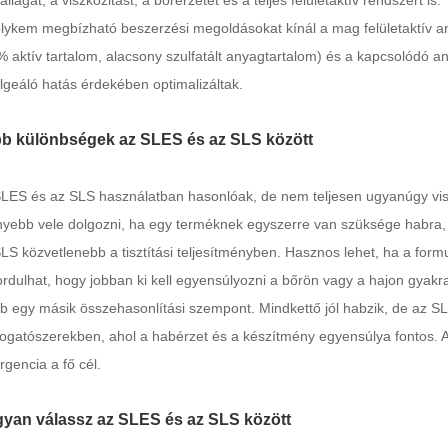
állagát, a viszkozitást, a bőrérzetet és a teljes felületaktív rendszert is.
lykem megbízható beszerzési megoldásokat kínál a mag felületaktív a
 aktív tartalom, alacsony szulfatált anyagtartalom) és a kapcsolódó a
geáló hatás érdekében optimalizáltak.
b különbségek az SLES és az SLS között
LES és az SLS használatban hasonlóak, de nem teljesen ugyanúgy visel
yebb vele dolgozni, ha egy terméknek egyszerre van szüksége habra, t
LS közvetlenebb a tisztítási teljesítményben. Hasznos lehet, ha a form
ordulhat, hogy jobban ki kell egyensúlyozni a bőrön vagy a hajon gyak
b egy másik összehasonlítási szempont. Mindkettő jól habzik, de az 
gatószerekben, ahol a habérzet és a készítmény egyensúlya fontos. A
rgencia a fő cél.
yan válassz az SLES és az SLS között