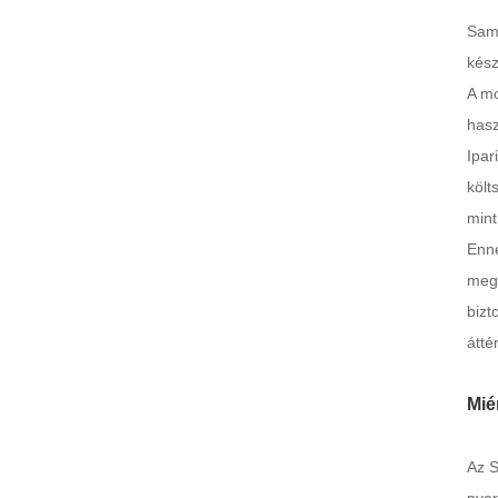
Samp
kész
A mo
hasz
Ipar
költ
mint
Enne
megb
bizt
átté
Mié
Az S