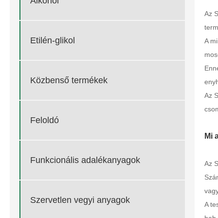
Alkohol
Az S
term
Etilén-glikol
A mi
moso
Enne
Közbenső termékek
enyh
Az S
csom
Feloldó
Mi 
Funkcionális adalékanyagok
Az S
Szám
vagy
Szervetlen vegyi anyagok
A te