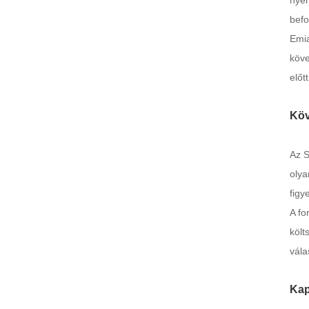
nyer
befo
Emia
köve
előt
Köv
Az S
olya
figy
A fo
költ
vála
Kap