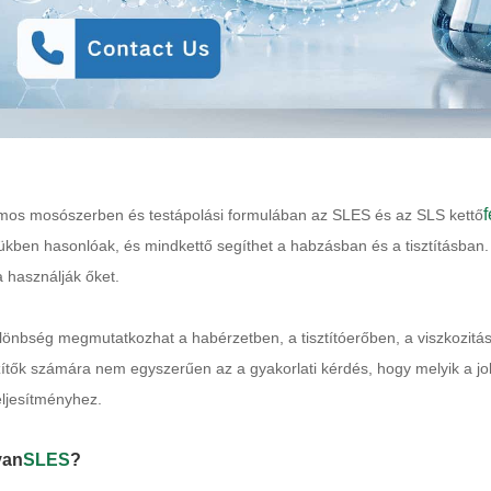
os mosószerben és testápolási formulában az SLES és az SLS kettő
kben hasonlóak, és mindkettő segíthet a habzásban és a tisztításba
a használják őket.
lönbség megmutatkozhat a habérzetben, a tisztítóerőben, a viszkozitá
ítők számára nem egyszerűen az a gyakorlati kérdés, hogy melyik a job
eljesítményhez.
van
SLES
?