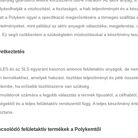
sanyag gyártásról tételre konzisztens tud-e maradni. Az aktív anyag, a
lyásolhatják a viszkozitást, a tisztaságot, a hab teljesítményét és a kész
tt a Polykem ügyel a specifikáció megerősítésére a tömeges szállítás e
telményeket, mint például az aktív anyagok választéka, megjelenése, 
t. Ez segít csökkenteni a szükségtelen módosításokat a készítmény tes
etkeztetés
LES és az SLS egyaránt hasznos anionos felületaktív anyagok, de nem
n termékekhez, amelyek habzást, tisztítási teljesítményt és jobb összet
elembe, ha erősebb tisztítószerre van szükség.
rmulátorok számára a legjobb választás a termék típusától, a célhabtól,
ségektől és a teljes felületaktív rendszertől függ. A teljes készítmény
sztana.
csolódó felületaktív termékek a Polykemtől