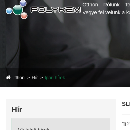
Otthon
Rólunk
T
Vegye fel velünk a k
itthon
Hír
Ipari hírek
SL
Hír
2
Vállalati hírek