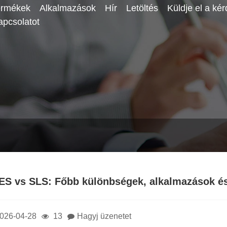
ermékek
Alkalmazások
Hír
Letöltés
Küldje el a kér
apcsolatot
ES vs SLS: Főbb különbségek, alkalmazások és
026-04-28
13
Hagyj üzenetet