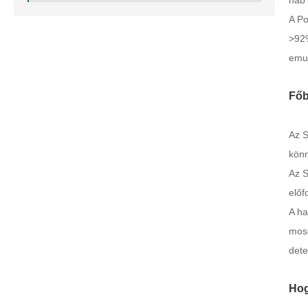
hab 
A Po
>92%
emul
Főb
Az S
könn
Az S
előf
A ha
moso
dete
Hog