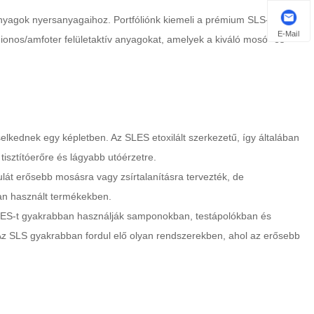
nyagok nyersanyagaihoz. Portfóliónk kiemeli a prémium SLS-t (K12,
E-Mail
nionos/amfoter felületaktív anyagokat, amelyek a kiváló mosó- és
kednek egy képletben. Az SLES etoxilált szerkezetű, így általában
isztítóerőre és lágyabb utóérzetre.
ulát erősebb mosásra vagy zsírtalanításra tervezték, de
ran használt termékekben.
SLES-t gyakrabban használják samponokban, testápolókban és
z SLS gyakrabban fordul elő olyan rendszerekben, ahol az erősebb