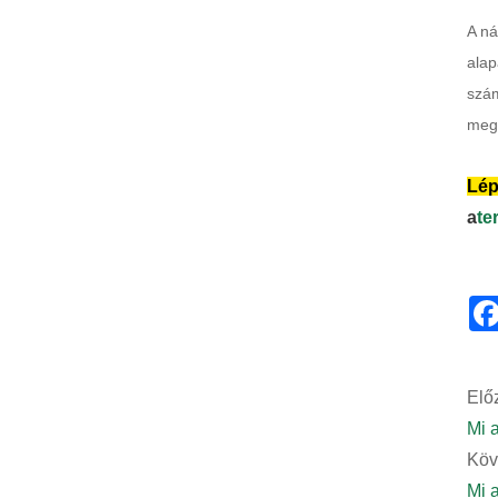
A ná
alap
szám
megá
Lép
a
te
Előz
Mi 
Köv
Mi a