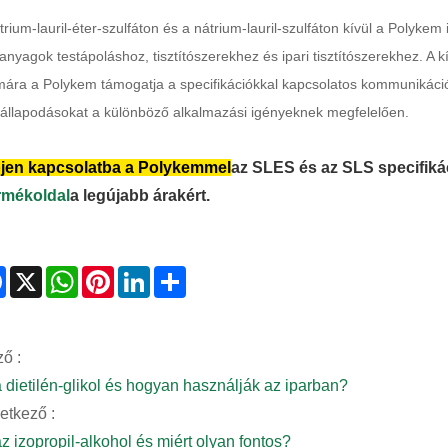
trium-lauril-éter-szulfáton és a nátrium-lauril-szulfáton kívül a Polykem i
anyagok testápoláshoz, tisztítószerekhez és ipari tisztítószerekhez. A k
ára a Polykem támogatja a specifikációkkal kapcsolatos kommunikációt,
llapodásokat a különböző alkalmazási igényeknek megfelelően.
jen kapcsolatba a Polykemmel
az SLES és az SLS specifiká
rmékoldal
a legújabb árakért.
Facebook
X
WhatsApp
Pinterest
LinkedIn
Share
ő :
a dietilén-glikol és hogyan használják az iparban?
etkező :
z izopropil-alkohol és miért olyan fontos?