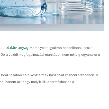
felületaktív anyagok
amelyeket gyakran hasonlítanak össze.
n. De a valódi megfogalmazási munkában nem mindig ugyanarra a
s beállításában és a késztermék használat közbeni érzésében. A
b, hanem az, hogy melyik illik a termékhez és a