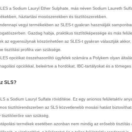
LES a Sodium Lauryl Ether Sulphate, más néven Sodium Laureth Sulfate
ékekben, háztartási mosószerekben és tisztítószerekben.
ndennapi vegyi termékekben az SLES-t gyakran használják samponba
gatószerben. Gazdag habja, praktikus tisztítóképessége és más felületa
k az egyensúlynak köszönhetően az SLES-t gyakran választják akkor,
e tisztítási profilra van szüksége.
LES opciókat összehasonlító ügyfelek számára a Polykem olyan általá
agolási opciókkal, beleértve a hordókat, IBC-tartályokat és a tömeg
az SLS?
LS a Sodium Lauryl Sulfate rövidítése. Ez egy anionos felületaktív anyag
os tisztítórendszerben az SLS közvetlenebb mosási hatást biztosíthat.
 tisztítóerőre van szükség.
stápolási termékek esetében azonban nem mindig az erősebb tisztítás a