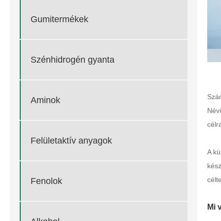
Gumitermékek
Szénhidrogén gyanta
Szám
Aminok
Névü
célr
Felületaktív anyagok
A kü
kész
célt
Fenolok
Mi 