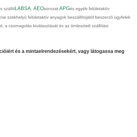
LABSA
AEO
APG
s szállít
,
sorozat,
és egyéb felületaktív
ínai székhelyű felületaktív anyagok beszállítójától beszerző ügyfelek
 a csomagolás kiválasztását és az ömlesztett szállítási
cióiért és a mintaelrendezésekért, vagy látogassa meg