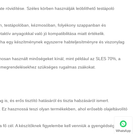
 rövidítése. Széles körben használják leöblíthető testápoló
n, testápolóban, kézmosóban, folyékony szappanban és
ktív anyagokkal való jó kompatibilitása miatt értékelik.
 ha egy készítménynek egyszerre habteljesítményre és viszonylag
nosan használt minőségeket kínál, mint például az SLES 70%, a
es megrendelésekhez szükséges rugalmas zsákokat.
 is, és erős tisztító hatásáról és tiszta habzásáról ismert.
 Ez hasznossá teszi olyan termékekben, ahol erősebb olajeltávolító
 fő cél. A készítőknek figyelembe kell venniük a gyengédséget, a
WhatsApp