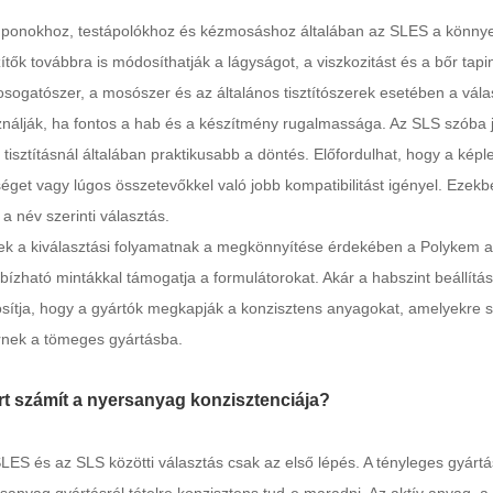
onokhoz, testápolókhoz és kézmosáshoz általában az SLES a könnyebb k
ítők továbbra is módosíthatják a lágyságot, a viszkozitást és a bőr tap
sogatószer, a mosószer és az általános tisztítószerek esetében a vála
nálják, ha fontos a hab és a készítmény rugalmassága. Az SLS szóba j
i tisztításnál általában praktikusabb a döntés. Előfordulhat, hogy a képl
séget vagy lúgos összetevőkkel való jobb kompatibilitást igényel. Ezekb
 a név szerinti választás.
k a kiválasztási folyamatnak a megkönnyítése érdekében a Polykem 
ízható mintákkal támogatja a formulátorokat. Akár a habszint beállítása
osítja, hogy a gyártók megkapják a konzisztens anyagokat, amelyekre
rnek a tömeges gyártásba.
rt számít a nyersanyag konzisztenciája?
LES és az SLS közötti választás csak az első lépés. A tényleges gyártá