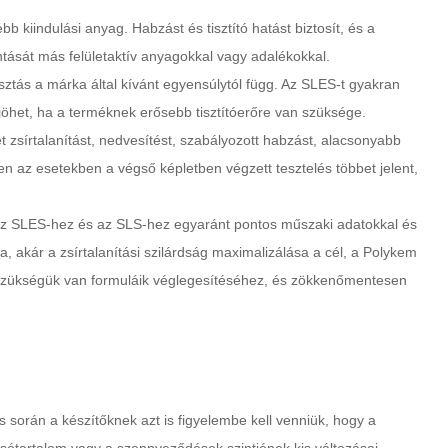
iindulási anyag. Habzást és tisztító hatást biztosít, és a
intását más felületaktív anyagokkal vagy adalékokkal.
sztás a márka által kívánt egyensúlytól függ. Az SLES-t gyakran
öhet, ha a terméknek erősebb tisztítóerőre van szüksége.
et zsírtalanítást, nedvesítést, szabályozott habzást, alacsonyabb
en az esetekben a végső képletben végzett tesztelés többet jelent,
az SLES-hez és az SLS-hez egyaránt pontos műszaki adatokkal és
, akár a zsírtalanítási szilárdság maximalizálása a cél, a Polykem
 szükségük van formuláik véglegesítéséhez, és zökkenőmentesen
s során a készítőknek azt is figyelembe kell venniük, hogy a