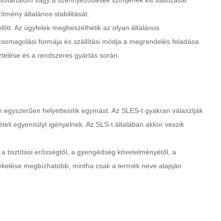
 sótartalom vagy a szennyeződések szintjének kis változásai
ítmény általános stabilitását.
lőtt. Az ügyfelek megbeszélhetik az olyan általános
csomagolási formája és szállítási módja a megrendelés feladása
ztelése és a rendszeres gyártás során.
 egyszerűen helyettesítik egymást. Az SLES-t gyakran választják
ételi egyensúlyt igényelnek. Az SLS-t általában akkor veszik
 a tisztítási erősségtől, a gyengédség követelményétől, a
 értékelése megbízhatóbb, mintha csak a termék neve alapján